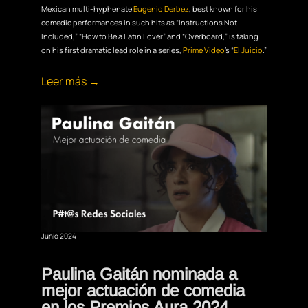
Mexican multi-hyphenate
Eugenio Derbez
, best known for his
comedic performances in such hits as “Instructions Not
Included,” “How to Be a Latin Lover” and “Overboard,” is taking
on his first dramatic lead role in a series,
Prime Video
’s “
El Juicio
.”
Leer más →
Junio 2024
Paulina Gaitán nominada a
mejor actuación de comedia
en los Premios Aura 2024