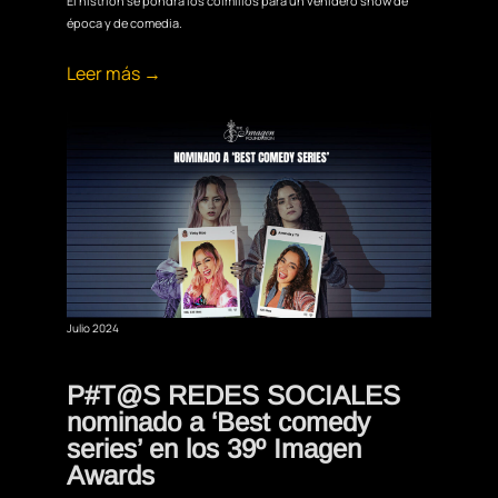
El histrión se pondrá los colmillos para un venidero show de
época y de comedia.
Leer más →
Julio 2024
P#T@S REDES SOCIALES
nominado a ‘Best comedy
series’ en los 39º Imagen
Awards